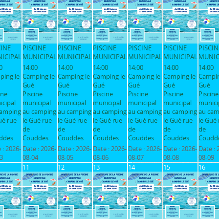
CINE
PISCINE
PISCINE
PISCINE
PISCINE
PISCINE
PISCIN
ICIPAL
MUNICIPAL
MUNICIPAL
MUNICIPAL
MUNICIPAL
MUNICIPAL
MUNIC
0
14:00
14:00
14:00
14:00
14:00
14:00
ping le
Camping le
Camping le
Camping le
Camping le
Camping le
Campin
Gué
Gué
Gué
Gué
Gué
Gué
ine
Piscine
Piscine
Piscine
Piscine
Piscine
Piscine
cipal
municipal
municipal
municipal
municipal
municipal
munici
camping
au camping
au camping
au camping
au camping
au camping
au cam
ué rue
le Gué rue
le Gué rue
le Gué rue
le Gué rue
le Gué rue
le Gué 
de
de
de
de
de
de
ddes
Couddes
Couddes
Couddes
Couddes
Couddes
Coudd
 :
2026-
Date :
2026-
Date :
2026-
Date :
2026-
Date :
2026-
Date :
2026-
Date :
3
08-04
08-05
08-06
08-07
08-08
08-09
11
12
13
14
15
16