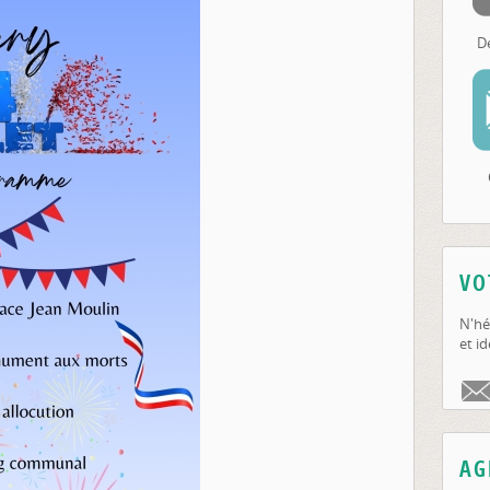
D
VO
N'hé
et id
AG