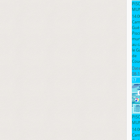
PIS
MUN
14:0
Cam
Gué
Pisc
muni
au 
le G
de
Cou
Date
08-1
17
PIS
MUN
14:0
Cam