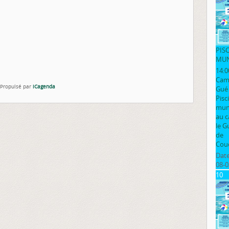
PIS
MUN
14:0
Cam
Propulsé par
iCagenda
Gué
Pisc
muni
au 
le G
de
Cou
Date
08-0
10