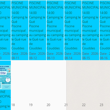
CINE
PISCINE
PISCINE
PISCINE
PISCINE
PISCINE
PISCIN
ICIPAL
MUNICIPAL
MUNICIPAL
MUNICIPAL
MUNICIPAL
MUNICIPAL
MUNIC
0
14:00
14:00
14:00
14:00
14:00
14:00
ping le
Camping le
Camping le
Camping le
Camping le
Camping le
Campin
Gué
Gué
Gué
Gué
Gué
Gué
ine
Piscine
Piscine
Piscine
Piscine
Piscine
Piscine
cipal
municipal
municipal
municipal
municipal
municipal
munici
camping
au camping
au camping
au camping
au camping
au camping
au cam
ué rue
le Gué rue
le Gué rue
le Gué rue
le Gué rue
le Gué rue
le Gué 
de
de
de
de
de
de
ddes
Couddes
Couddes
Couddes
Couddes
Couddes
Coudd
 :
2026-
Date :
2026-
Date :
2026-
Date :
2026-
Date :
2026-
Date :
2026-
Date :
0
08-11
08-12
08-13
08-14
08-15
08-16
CINE
ICIPAL
0
18
19
20
21
22
23
ping le