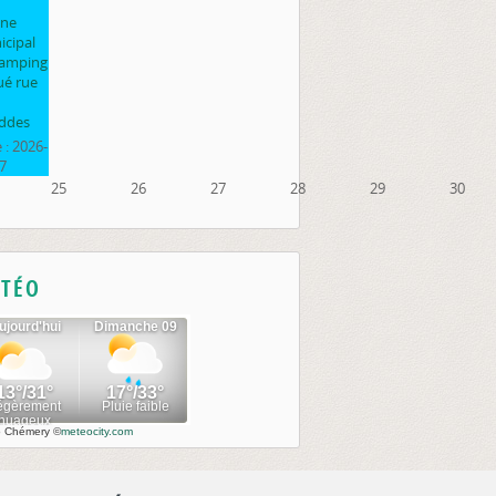
ine
cipal
camping
ué rue
ddes
 :
2026-
7
25
26
27
28
29
30
TÉO
o Chémery
©
meteocity.com