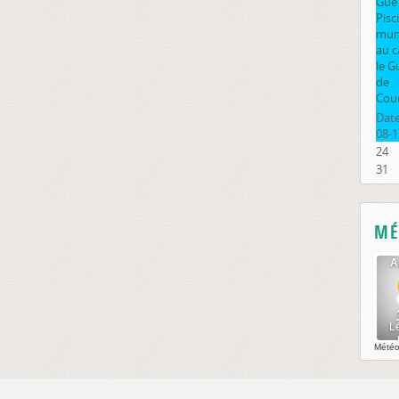
Gué
Pisc
muni
au 
le G
de
Cou
Date
08-1
24
31
MÉ
Mété