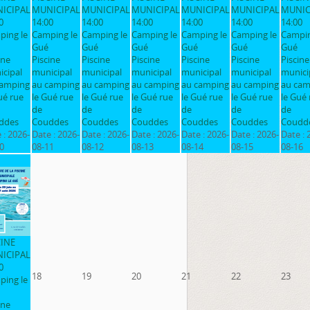
ICIPAL
MUNICIPAL
MUNICIPAL
MUNICIPAL
MUNICIPAL
MUNICIPAL
MUNIC
0
14:00
14:00
14:00
14:00
14:00
14:00
ping le
Camping le
Camping le
Camping le
Camping le
Camping le
Campin
Gué
Gué
Gué
Gué
Gué
Gué
ine
Piscine
Piscine
Piscine
Piscine
Piscine
Piscine
cipal
municipal
municipal
municipal
municipal
municipal
munici
camping
au camping
au camping
au camping
au camping
au camping
au cam
ué rue
le Gué rue
le Gué rue
le Gué rue
le Gué rue
le Gué rue
le Gué 
de
de
de
de
de
de
ddes
Couddes
Couddes
Couddes
Couddes
Couddes
Coudd
 :
2026-
Date :
2026-
Date :
2026-
Date :
2026-
Date :
2026-
Date :
2026-
Date :
0
08-11
08-12
08-13
08-14
08-15
08-16
CINE
ICIPAL
0
18
19
20
21
22
23
ping le
ine