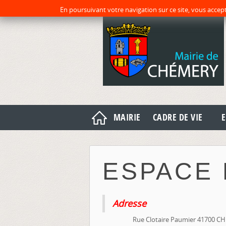
En poursuivant votre navigation sur ce site, vous accept
MAIRIE
CADRE DE VIE
E
ESPACE
Adresse
Rue Clotaire Paumier 41700 