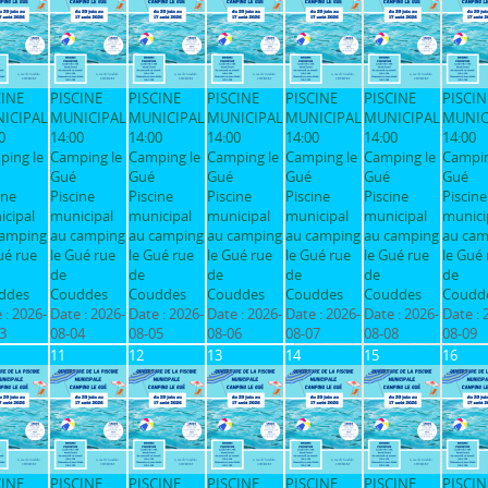
CINE
PISCINE
PISCINE
PISCINE
PISCINE
PISCINE
PISCIN
ICIPAL
MUNICIPAL
MUNICIPAL
MUNICIPAL
MUNICIPAL
MUNICIPAL
MUNIC
0
14:00
14:00
14:00
14:00
14:00
14:00
ping le
Camping le
Camping le
Camping le
Camping le
Camping le
Campin
Gué
Gué
Gué
Gué
Gué
Gué
ine
Piscine
Piscine
Piscine
Piscine
Piscine
Piscine
cipal
municipal
municipal
municipal
municipal
municipal
munici
camping
au camping
au camping
au camping
au camping
au camping
au cam
ué rue
le Gué rue
le Gué rue
le Gué rue
le Gué rue
le Gué rue
le Gué 
de
de
de
de
de
de
ddes
Couddes
Couddes
Couddes
Couddes
Couddes
Coudd
 :
2026-
Date :
2026-
Date :
2026-
Date :
2026-
Date :
2026-
Date :
2026-
Date :
3
08-04
08-05
08-06
08-07
08-08
08-09
11
12
13
14
15
16
CINE
PISCINE
PISCINE
PISCINE
PISCINE
PISCINE
PISCIN