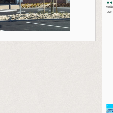
Août
Lun
3