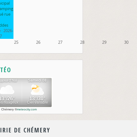
cipal
camping
ué rue
ddes
 :
2026-
7
25
26
27
28
29
30
TÉO
o Chémery
©
meteocity.com
IRIE DE CHÉMERY