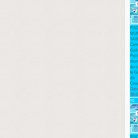
PIS
MUN
14:0
Cam
Gué
Pisc
muni
au 
le G
de
Cou
Date
08-0
10
PIS