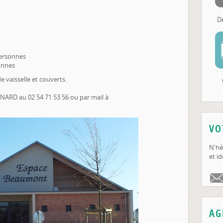
D
personnes
onnes
e vaisselle et couverts.
ENARD au 02 54 71 53 56 ou par mail à
VO
N'hé
et id
AG