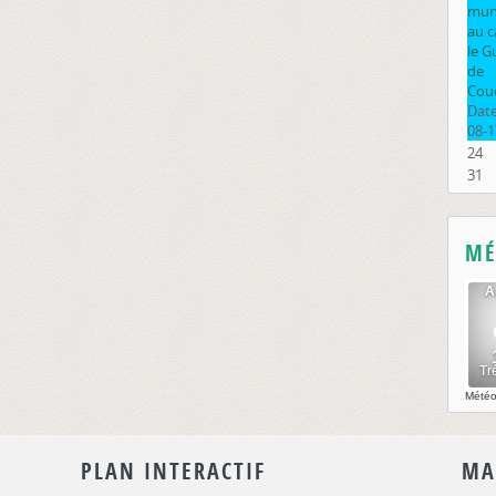
muni
au 
le G
de
Cou
Date
08-1
24
31
MÉ
Mété
PLAN INTERACTIF
MA