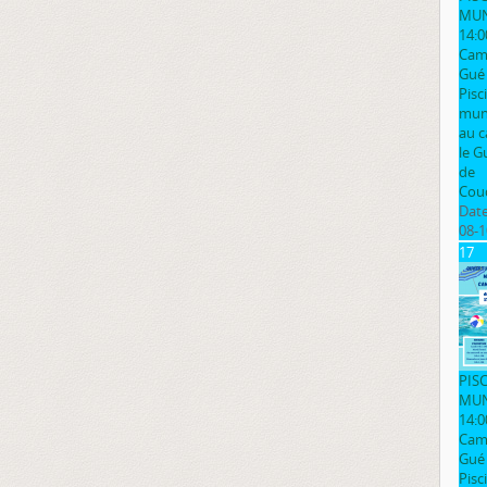
MUN
14:0
Cam
Gué
Pisc
muni
au 
le G
de
Cou
Date
08-1
17
PIS
MUN
14:0
Cam
Gué
Pisc