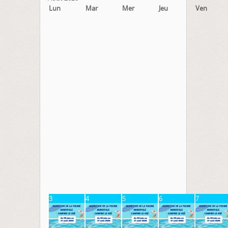
Lun
Mar
Mer
Jeu
Ven
3
4
5
6
7