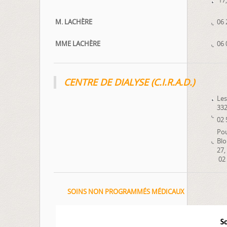
17,
M. LACHÈRE
06 
MME LACHÈRE
06 
CENTRE DE DIALYSE (C.I.R.A.D.)
Les
332
02 
Pou
Blo
27,
02 
SOINS NON PROGRAMMÉS MÉDICAUX