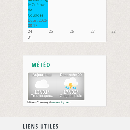
le Gué rue
de
Couddes
Date :
2026-
08-17
24
25
26
27
28
31
MÉTÉO
Météo Chémery
©
meteocity.com
LIENS UTILES