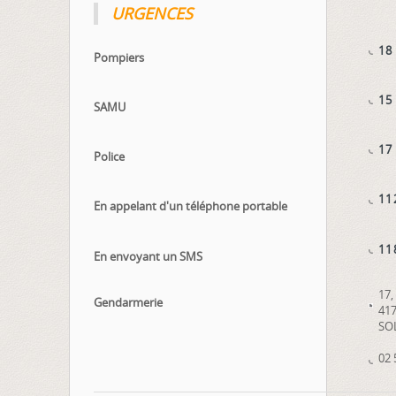
URGENCES
18
Pompiers
15
SAMU
17
Police
11
En appelant d'un téléphone portable
11
En envoyant un SMS
17,
Gendarmerie
41
SO
02 