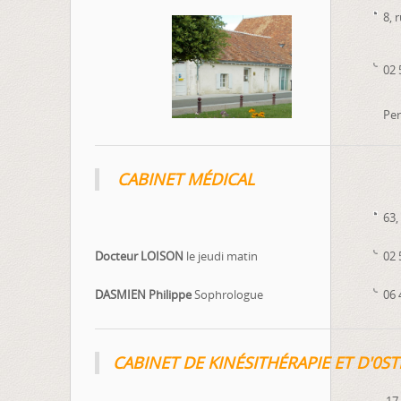
8, 
02 
Per
CABINET MÉDICAL
63,
Docteur LOISON
le jeudi matin
02 
DASMIEN Philippe
Sophrologue
06 
CABINET DE KINÉSITHÉRAPIE ET D'0S