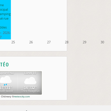
ine
cipal
camping
ué rue
ddes
 :
2026-
7
25
26
27
28
29
30
TÉO
o Chémery
©
meteocity.com