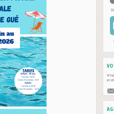
D
VO
N'hé
et id
AG