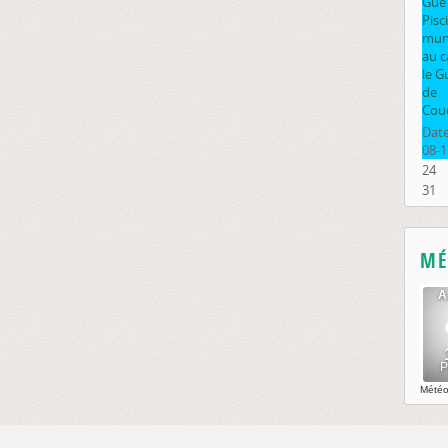
Gué
Pisc
muni
au 
le G
de
Cou
Date
08-1
24
31
MÉ
Mété