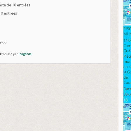
carte de 10 entrées
 10 entrées
PIS
MUN
14:0
9:00
Cam
Gué
Propulsé par
iCagenda
Pisc
muni
au 
le G
de
Cou
Date
08-0
10