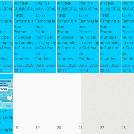
CINE
PISCINE
PISCINE
PISCINE
PISCINE
PISCINE
PISCIN
ICIPAL
MUNICIPAL
MUNICIPAL
MUNICIPAL
MUNICIPAL
MUNICIPAL
MUNIC
0
14:00
14:00
14:00
14:00
14:00
14:00
ping le
Camping le
Camping le
Camping le
Camping le
Camping le
Campin
Gué
Gué
Gué
Gué
Gué
Gué
ine
Piscine
Piscine
Piscine
Piscine
Piscine
Piscine
cipal
municipal
municipal
municipal
municipal
municipal
munici
camping
au camping
au camping
au camping
au camping
au camping
au cam
ué rue
le Gué rue
le Gué rue
le Gué rue
le Gué rue
le Gué rue
le Gué 
de
de
de
de
de
de
ddes
Couddes
Couddes
Couddes
Couddes
Couddes
Coudd
 :
2026-
Date :
2026-
Date :
2026-
Date :
2026-
Date :
2026-
Date :
2026-
Date :
0
08-11
08-12
08-13
08-14
08-15
08-16
CINE
ICIPAL
0
18
19
20
21
22
23
ping le