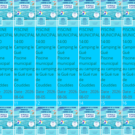
CINE
PISCINE
PISCINE
PISCINE
PISCINE
PISCINE
PISCIN
ICIPAL
MUNICIPAL
MUNICIPAL
MUNICIPAL
MUNICIPAL
MUNICIPAL
MUNIC
0
14:00
14:00
14:00
14:00
14:00
14:00
ping le
Camping le
Camping le
Camping le
Camping le
Camping le
Campin
Gué
Gué
Gué
Gué
Gué
Gué
ine
Piscine
Piscine
Piscine
Piscine
Piscine
Piscine
cipal
municipal
municipal
municipal
municipal
municipal
munici
camping
au camping
au camping
au camping
au camping
au camping
au cam
ué rue
le Gué rue
le Gué rue
le Gué rue
le Gué rue
le Gué rue
le Gué 
de
de
de
de
de
de
ddes
Couddes
Couddes
Couddes
Couddes
Couddes
Coudd
 :
2026-
Date :
2026-
Date :
2026-
Date :
2026-
Date :
2026-
Date :
2026-
Date :
3
08-04
08-05
08-06
08-07
08-08
08-09
11
12
13
14
15
16