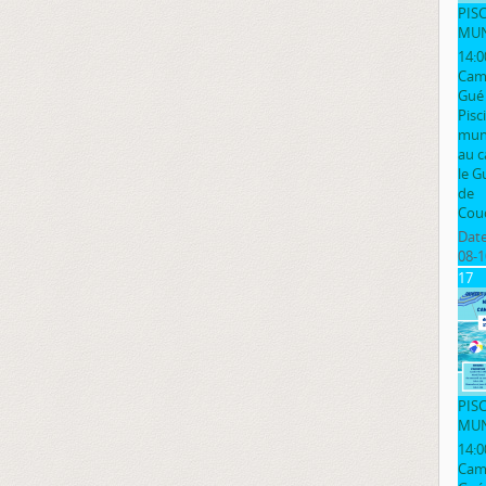
PIS
MUN
14:0
Cam
Gué
Pisc
muni
au 
le G
de
Cou
Date
08-1
17
PIS
MUN
14:0
Cam