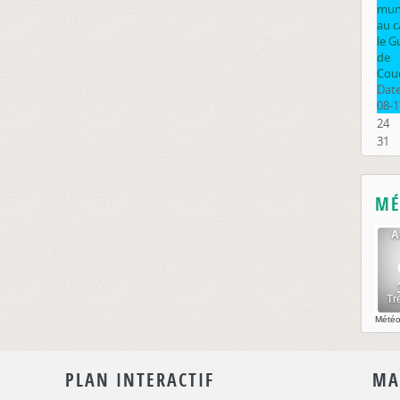
muni
au 
le G
de
Cou
Date
08-1
24
31
MÉ
Mété
PLAN INTERACTIF
MA