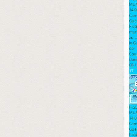
MUN
14:0
Cam
Gué
Pisc
muni
au 
le G
de
Cou
Date
08-1
17
PIS
MUN
14:0
Cam
Gué
Pisc