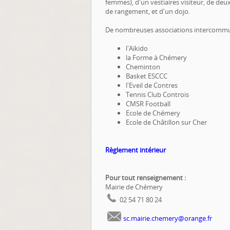
femmes), d'un vestiaires visiteur, de deux
de rangement, et d'un dojo.
De nombreuses associations intercommunal
l'Aïkido
la Forme à Chémery
Cheminton
Basket ESCCC
l'Eveil de Contres
Tennis Club Controis
CMSR Football
Ecole de Chémery
Ecole de Châtillon sur Cher
Règlement intérieur
Pour tout renseignement :
Mairie de Chémery
02 54 71 80 24
sc.mairie.chemery@orange.fr