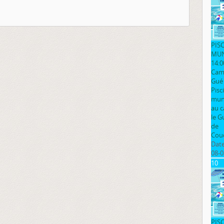
PIS
MUN
14:0
Cam
Gué
Pisc
muni
au 
le G
de
Cou
Date
08-0
10
PIS