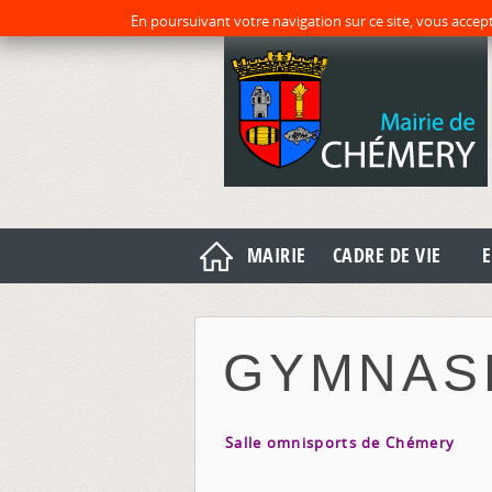
En poursuivant votre navigation sur ce site, vous accept
MAIRIE
CADRE DE VIE
E
GYMNAS
Salle omnisports de Chémery