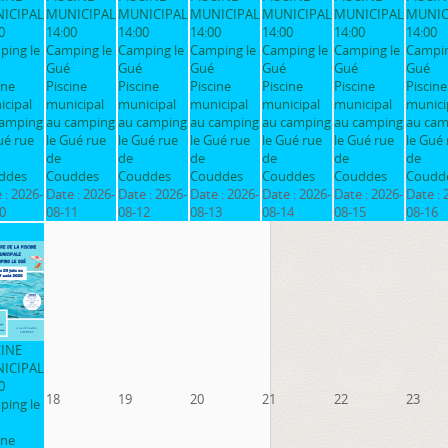
ICIPAL
MUNICIPAL
MUNICIPAL
MUNICIPAL
MUNICIPAL
MUNICIPAL
MUNIC
0
14:00
14:00
14:00
14:00
14:00
14:00
ping le
Camping le
Camping le
Camping le
Camping le
Camping le
Campin
Gué
Gué
Gué
Gué
Gué
Gué
ine
Piscine
Piscine
Piscine
Piscine
Piscine
Piscine
cipal
municipal
municipal
municipal
municipal
municipal
munici
camping
au camping
au camping
au camping
au camping
au camping
au cam
ué rue
le Gué rue
le Gué rue
le Gué rue
le Gué rue
le Gué rue
le Gué 
de
de
de
de
de
de
ddes
Couddes
Couddes
Couddes
Couddes
Couddes
Coudd
 :
2026-
Date :
2026-
Date :
2026-
Date :
2026-
Date :
2026-
Date :
2026-
Date :
0
08-11
08-12
08-13
08-14
08-15
08-16
CINE
ICIPAL
0
18
19
20
21
22
23
ping le
ine