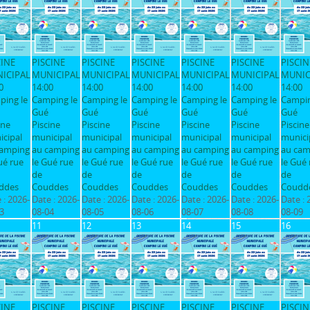
CINE
PISCINE
PISCINE
PISCINE
PISCINE
PISCINE
PISCIN
ICIPAL
MUNICIPAL
MUNICIPAL
MUNICIPAL
MUNICIPAL
MUNICIPAL
MUNIC
0
14:00
14:00
14:00
14:00
14:00
14:00
ping le
Camping le
Camping le
Camping le
Camping le
Camping le
Campin
Gué
Gué
Gué
Gué
Gué
Gué
ine
Piscine
Piscine
Piscine
Piscine
Piscine
Piscine
cipal
municipal
municipal
municipal
municipal
municipal
munici
camping
au camping
au camping
au camping
au camping
au camping
au cam
ué rue
le Gué rue
le Gué rue
le Gué rue
le Gué rue
le Gué rue
le Gué 
de
de
de
de
de
de
ddes
Couddes
Couddes
Couddes
Couddes
Couddes
Coudd
 :
2026-
Date :
2026-
Date :
2026-
Date :
2026-
Date :
2026-
Date :
2026-
Date :
3
08-04
08-05
08-06
08-07
08-08
08-09
11
12
13
14
15
16
CINE
PISCINE
PISCINE
PISCINE
PISCINE
PISCINE
PISCIN