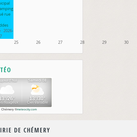
cipal
camping
ué rue
ddes
 :
2026-
7
25
26
27
28
29
30
TÉO
o Chémery
©
meteocity.com
IRIE DE CHÉMERY