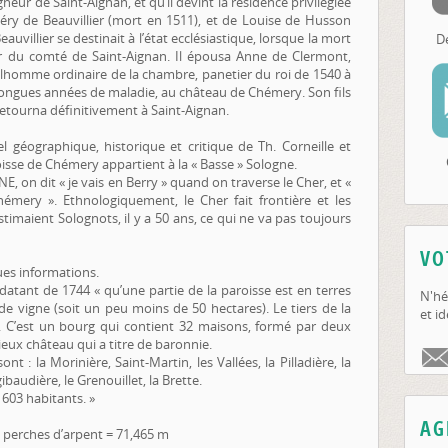
eur de Saint-Aignan, et qu’il devint la résidence privilégiée
Méry de Beauvillier (mort en 1511), et de Louise de Husson
uvillier se destinait à l’état ecclésiastique, lorsque la mort
D
tier du comté de Saint-Aignan. Il épousa Anne de Clermont,
ilhomme ordinaire de la chambre, panetier du roi de 1540 à
longues années de maladie, au château de Chémery. Son fils
etourna définitivement à Saint-Aignan.
el géographique, historique et critique de Th. Corneille et
roisse de Chémery appartient à la « Basse » Sologne.
NE, on dit « je vais en Berry » quand on traverse le Cher, et «
mery ». Ethnologiquement, le Cher fait frontière et les
stimaient Solognots, il y a 50 ans, ce qui ne va pas toujours
VO
es informations.
 datant de 1744 « qu’une partie de la paroisse est en terres
N'hé
 de vigne (soit un peu moins de 50 hectares). Le tiers de la
et id
s. C’est un bourg qui contient 32 maisons, formé par deux
eux château qui a titre de baronnie.
nt : la Morinière, Saint-Martin, les Vallées, la Pilladière, la
ibaudière, le Grenouillet, la Brette.
 603 habitants. »
AG
10 perches d’arpent = 71,465 m