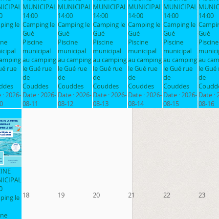
ICIPAL
MUNICIPAL
MUNICIPAL
MUNICIPAL
MUNICIPAL
MUNICIPAL
MUNIC
0
14:00
14:00
14:00
14:00
14:00
14:00
ping le
Camping le
Camping le
Camping le
Camping le
Camping le
Campin
Gué
Gué
Gué
Gué
Gué
Gué
ine
Piscine
Piscine
Piscine
Piscine
Piscine
Piscine
cipal
municipal
municipal
municipal
municipal
municipal
munici
camping
au camping
au camping
au camping
au camping
au camping
au cam
ué rue
le Gué rue
le Gué rue
le Gué rue
le Gué rue
le Gué rue
le Gué 
de
de
de
de
de
de
ddes
Couddes
Couddes
Couddes
Couddes
Couddes
Coudd
 :
2026-
Date :
2026-
Date :
2026-
Date :
2026-
Date :
2026-
Date :
2026-
Date :
0
08-11
08-12
08-13
08-14
08-15
08-16
CINE
ICIPAL
0
18
19
20
21
22
23
ping le
ine