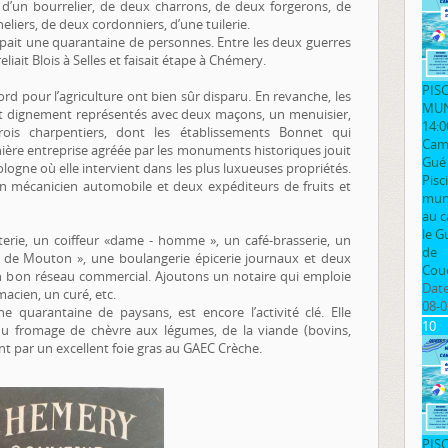
rt d’un bourrelier, de deux charrons, de deux forgerons, de
neliers, de deux cordonniers, d’une tuilerie.
cupait une quarantaine de personnes. Entre les deux guerres
liait Blois à Selles et faisait étape à Chémery.
PIS
ord pour l’agriculture ont bien sûr disparu. En revanche, les
MUN
ont dignement représentés avec deux maçons, un menuisier,
14:0
trois charpentiers, dont les établissements Bonnet qui
Cam
nière entreprise agréée par les monuments historiques jouit
Gué
gne où elle intervient dans les plus luxueuses propriétés.
Pisc
 un mécanicien automobile et deux expéditeurs de fruits et
muni
au 
le G
erie, un coiffeur «dame - homme », un café-brasserie, un
de
ed de Mouton », une boulangerie épicerie journaux et deux
Cou
n bon réseau commercial. Ajoutons un notaire qui emploie
Date
acien, un curé, etc.
08-0
une quarantaine de paysans, est encore l’activité clé. Elle
10
 du fromage de chèvre aux légumes, de la viande (bovins,
t par un excellent foie gras au GAEC Crèche.
PIS