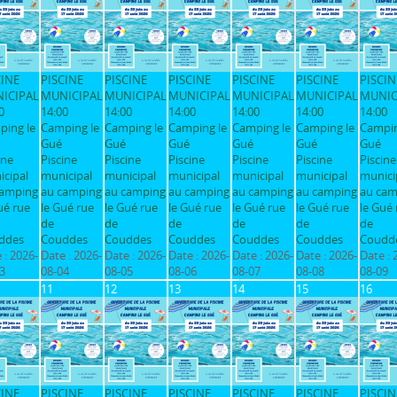
CINE
PISCINE
PISCINE
PISCINE
PISCINE
PISCINE
PISCIN
ICIPAL
MUNICIPAL
MUNICIPAL
MUNICIPAL
MUNICIPAL
MUNICIPAL
MUNIC
0
14:00
14:00
14:00
14:00
14:00
14:00
ping le
Camping le
Camping le
Camping le
Camping le
Camping le
Campin
Gué
Gué
Gué
Gué
Gué
Gué
ine
Piscine
Piscine
Piscine
Piscine
Piscine
Piscine
cipal
municipal
municipal
municipal
municipal
municipal
munici
camping
au camping
au camping
au camping
au camping
au camping
au cam
ué rue
le Gué rue
le Gué rue
le Gué rue
le Gué rue
le Gué rue
le Gué 
de
de
de
de
de
de
ddes
Couddes
Couddes
Couddes
Couddes
Couddes
Coudd
 :
2026-
Date :
2026-
Date :
2026-
Date :
2026-
Date :
2026-
Date :
2026-
Date :
3
08-04
08-05
08-06
08-07
08-08
08-09
11
12
13
14
15
16
CINE
PISCINE
PISCINE
PISCINE
PISCINE
PISCINE
PISCIN