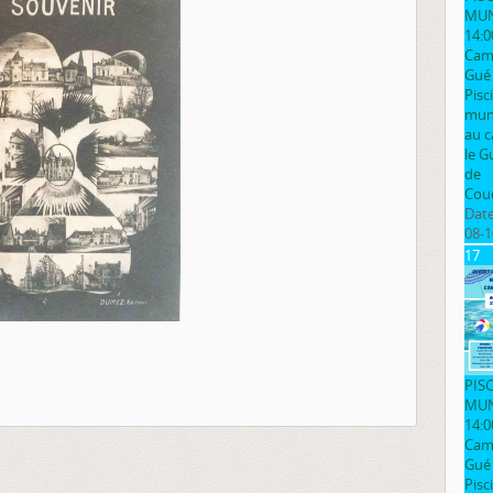
MUN
14:0
Cam
Gué
Pisc
muni
au 
le G
de
Cou
Date
08-1
17
PIS
MUN
14:0
Cam
Gué
Pisc