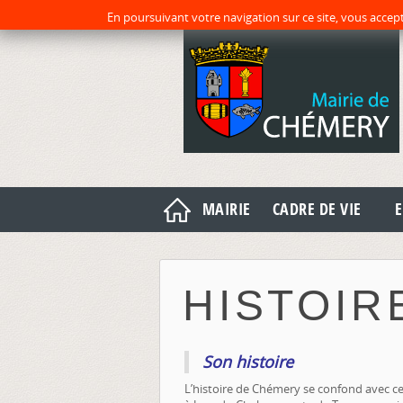
En poursuivant votre navigation sur ce site, vous accept
MAIRIE
CADRE DE VIE
E
HISTOIR
Son histoire
L’histoire de Chémery se confond avec cel