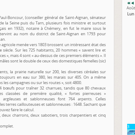
Août
Lun
aul-Boncour, (conseiller général de Saint-Aignan, sénateur
de la Seine puis du Tarn, plusieurs fois ministre et surtout
çais en 1932), notaire à Chémery, en fut le maire sous le
intervint au nom du district de Saint-Aignan en 1793 pour
nan.
e agricole menée vers 1803 brossent un intéressant état des
siècle. Sur les 725 habitants, 20 hommes « savent lire et
ces », mais 4 sont « au-dessus de ces premiers éléments ». Il
âles sont le double de ceux des domestiques femelles (sic)
ts, la prairie naturelle sur 200, les diverses céréales sur
ngs toujours en eau sur 380, les marais sur 405. On a même
 les campagnes ou sur les routes », soit 4800.
 64 bœufs pour traîner 32 charrues, tandis que 80 chevaux
rres classées de première qualité, « fortes pierreuses »
 argileuses et sablonneuses font 764 arpents. Celles
 les terres caillouteuses et sablonneuses : 1648. Sachant que
uvez faire le calcul.
 deux charrons, deux sabotiers, trois charpentiers et cinq
complet.
3