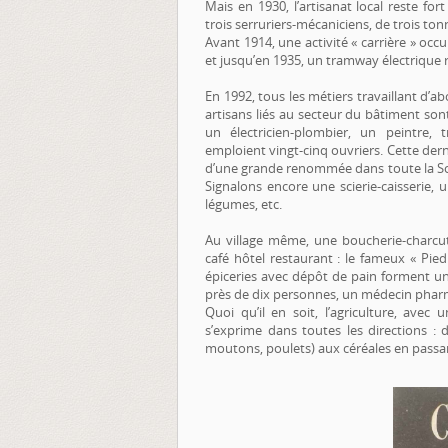
Mais en 1930, l’artisanat local reste fo
trois serruriers-mécaniciens, de trois ton
Avant 1914, une activité « carrière » oc
et jusqu’en 1935, un tramway électrique re
En 1992, tous les métiers travaillant d’ab
artisans liés au secteur du bâtiment s
un électricien-plombier, un peintre, 
emploient vingt-cinq ouvriers. Cette der
d’une grande renommée dans toute la Solo
Signalons encore une scierie-caisserie,
légumes, etc.
Au village même, une boucherie-charcut
café hôtel restaurant : le fameux « Pi
épiceries avec dépôt de pain forment u
près de dix personnes, un médecin pharm
Quoi qu’il en soit, l’agriculture, avec 
s’exprime dans toutes les directions :
moutons, poulets) aux céréales en passan