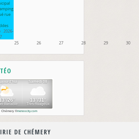
cipal
camping
ué rue
ddes
 :
2026-
7
25
26
27
28
29
30
TÉO
o Chémery
©
meteocity.com
IRIE DE CHÉMERY