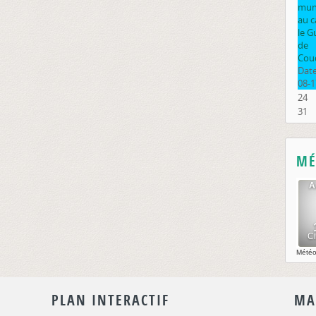
muni
au 
le G
de
Cou
Date
08-1
24
31
MÉ
Mété
PLAN INTERACTIF
MA