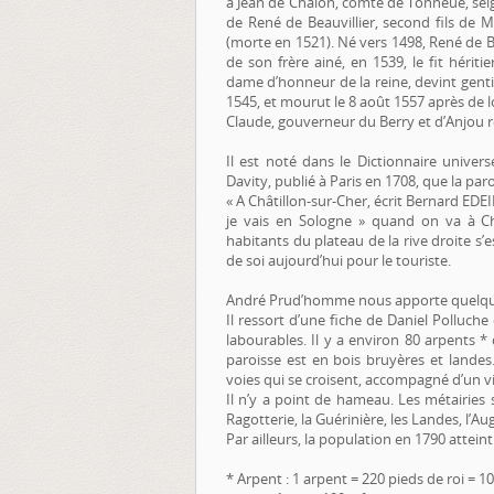
à Jean de Chalon, comte de Tonneue, seign
de René de Beauvillier, second fils de 
(morte en 1521). Né vers 1498, René de Bea
de son frère ainé, en 1539, le fit héri
dame d’honneur de la reine, devint gent
1545, et mourut le 8 août 1557 après de 
Claude, gouverneur du Berry et d’Anjou r
Il est noté dans le Dictionnaire univers
Davity, publié à Paris en 1708, que la pa
« A Châtillon-sur-Cher, écrit Bernard EDEI
je vais en Sologne » quand on va à Ché
habitants du plateau de la rive droite s’e
de soi aujourd’hui pour le touriste.
André Prud’homme nous apporte quelqu
Il ressort d’une fiche de Daniel Polluche
labourables. Il y a environ 80 arpents *
paroisse est en bois bruyères et lande
voies qui se croisent, accompagné d’un vi
Il n’y a point de hameau. Les métairies so
Ragotterie, la Guérinière, les Landes, l’Aug
Par ailleurs, la population en 1790 atteint
* Arpent : 1 arpent = 220 pieds de roi = 