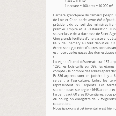
1 are = 100 m²
1 hectare = 100 ares = 10.000 m²
L’arrière grand-père du fameux Joseph P
de Loir et Cher, après avoir été député 
président du conseil des ministres fran
premier Empire et la Restauration. Il 
sauver la vie de la duchesse de Saint-Aig
Cinq grands feuillets d’une vaste enquêt
lieux de Chémery au tout début du XIXe 
écrire, sans y joindre d’autres connaissan
est noté que les gages des domestiques m
!
La vigne s’étend désormais sur 157 arpen
1290, les bois-taillis sur 399, les éta
compté « le nombre des arbres épars dans
Et 886 arpents sont en jachère. Il y a
servent à l’agriculture. Enfin, les te
représentent 885 arpents. Les terres
sablonneuses sur argile : 1648 arpents et
l’arpent vaut 60 ares 80 centiares, vous po
Au bourg, on enregistre deux forgerons,
cabaretiers.
Nous ignorons si cet inventaire est bien 