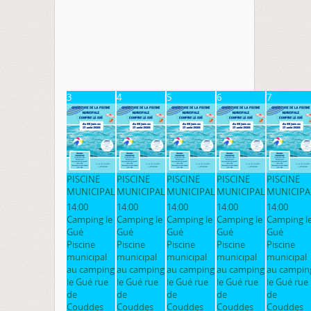
3
4
5
6
7
PISCINE
PISCINE
PISCINE
PISCINE
PISCINE
MUNICIPAL
MUNICIPAL
MUNICIPAL
MUNICIPAL
MUNICIPA
14:00
14:00
14:00
14:00
14:00
Camping le
Camping le
Camping le
Camping le
Camping l
Gué
Gué
Gué
Gué
Gué
Piscine
Piscine
Piscine
Piscine
Piscine
municipal
municipal
municipal
municipal
municipal
au camping
au camping
au camping
au camping
au campin
le Gué rue
le Gué rue
le Gué rue
le Gué rue
le Gué rue
de
de
de
de
de
Couddes
Couddes
Couddes
Couddes
Couddes