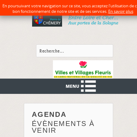
précédente
précédent
suivante
suivant
En poursuivant votre navigation sur ce site, vous acceptez l'utilisation de 
bon fonctionnement de notre site et de ses services.
En savoir plus
AGENDA
ÉVÈNEMENTS À
VENIR