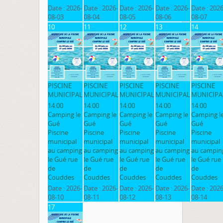
Date :
2026-
Date :
2026-
Date :
2026-
Date :
2026-
Date :
2026
08-03
08-04
08-05
08-06
08-07
10
11
12
13
14
PISCINE
PISCINE
PISCINE
PISCINE
PISCINE
MUNICIPAL
MUNICIPAL
MUNICIPAL
MUNICIPAL
MUNICIPA
14:00
14:00
14:00
14:00
14:00
Camping le
Camping le
Camping le
Camping le
Camping l
Gué
Gué
Gué
Gué
Gué
Piscine
Piscine
Piscine
Piscine
Piscine
municipal
municipal
municipal
municipal
municipal
au camping
au camping
au camping
au camping
au campin
le Gué rue
le Gué rue
le Gué rue
le Gué rue
le Gué rue
de
de
de
de
de
Couddes
Couddes
Couddes
Couddes
Couddes
Date :
2026-
Date :
2026-
Date :
2026-
Date :
2026-
Date :
2026
08-10
08-11
08-12
08-13
08-14
17