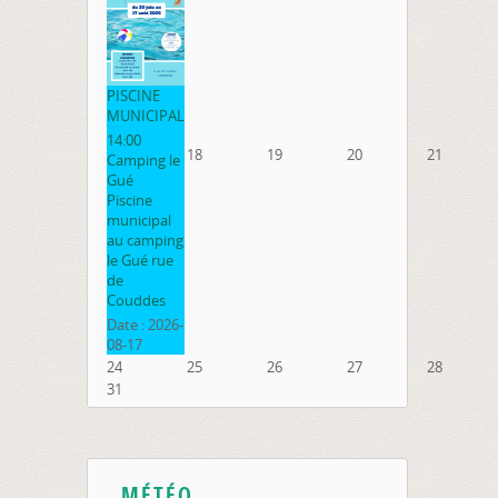
PISCINE
MUNICIPAL
14:00
18
19
20
21
Camping le
Gué
Piscine
municipal
au camping
le Gué rue
de
Couddes
Date :
2026-
08-17
24
25
26
27
28
31
MÉTÉO