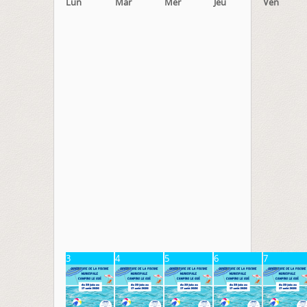
Lun
Mar
Mer
Jeu
Ven
3
4
5
6
7