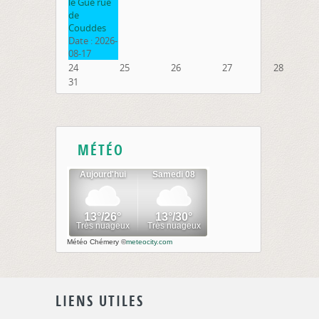
le Gué rue
de
Couddes
Date :
2026-
08-17
24
25
26
27
28
31
MÉTÉO
Météo Chémery
©
meteocity.com
LIENS UTILES