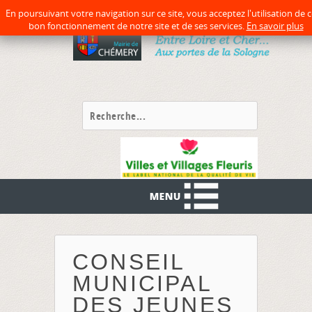
précédente
précédent
suivante
suivant
En poursuivant votre navigation sur ce site, vous acceptez l'utilisation de 
bon fonctionnement de notre site et de ses services.
En savoir plus
CONSEIL
MUNICIPAL
DES JEUNES