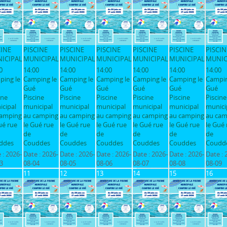
CINE
PISCINE
PISCINE
PISCINE
PISCINE
PISCINE
PISCIN
ICIPAL
MUNICIPAL
MUNICIPAL
MUNICIPAL
MUNICIPAL
MUNICIPAL
MUNIC
0
14:00
14:00
14:00
14:00
14:00
14:00
ping le
Camping le
Camping le
Camping le
Camping le
Camping le
Campin
Gué
Gué
Gué
Gué
Gué
Gué
ine
Piscine
Piscine
Piscine
Piscine
Piscine
Piscine
cipal
municipal
municipal
municipal
municipal
municipal
munici
camping
au camping
au camping
au camping
au camping
au camping
au cam
ué rue
le Gué rue
le Gué rue
le Gué rue
le Gué rue
le Gué rue
le Gué 
de
de
de
de
de
de
ddes
Couddes
Couddes
Couddes
Couddes
Couddes
Coudd
 :
2026-
Date :
2026-
Date :
2026-
Date :
2026-
Date :
2026-
Date :
2026-
Date :
3
08-04
08-05
08-06
08-07
08-08
08-09
11
12
13
14
15
16