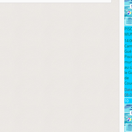
PIS
MUN
14:0
Cam
Gué
Pisc
muni
au 
le G
de
Cou
Date
08-0
10