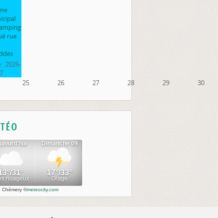
ine
cipal
camping
ué rue
ddes
 :
2026-
7
25
26
27
28
29
30
TÉO
o Chémery
©
meteocity.com