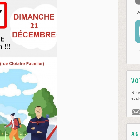
D
VO
N'hé
et id
AG