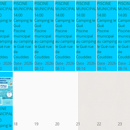
CINE
PISCINE
PISCINE
PISCINE
PISCINE
PISCINE
PISCIN
ICIPAL
MUNICIPAL
MUNICIPAL
MUNICIPAL
MUNICIPAL
MUNICIPAL
MUNIC
0
14:00
14:00
14:00
14:00
14:00
14:00
ping le
Camping le
Camping le
Camping le
Camping le
Camping le
Campin
Gué
Gué
Gué
Gué
Gué
Gué
ine
Piscine
Piscine
Piscine
Piscine
Piscine
Piscine
cipal
municipal
municipal
municipal
municipal
municipal
munici
camping
au camping
au camping
au camping
au camping
au camping
au cam
ué rue
le Gué rue
le Gué rue
le Gué rue
le Gué rue
le Gué rue
le Gué 
de
de
de
de
de
de
ddes
Couddes
Couddes
Couddes
Couddes
Couddes
Coudd
 :
2026-
Date :
2026-
Date :
2026-
Date :
2026-
Date :
2026-
Date :
2026-
Date :
0
08-11
08-12
08-13
08-14
08-15
08-16
CINE
ICIPAL
0
18
19
20
21
22
23
ping le