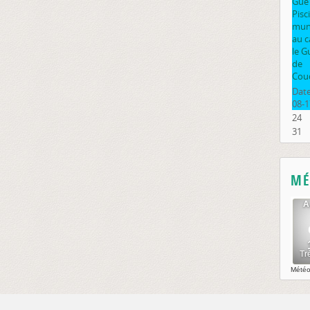
Gué
Pisc
muni
au 
le G
de
Cou
Date
08-1
24
31
MÉ
Mété