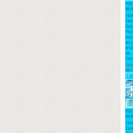
PIS
MUN
14:0
Cam
Gué
Pisc
muni
au 
le G
de
Cou
Date
08-1
17
PIS
MUN
14:0
Cam