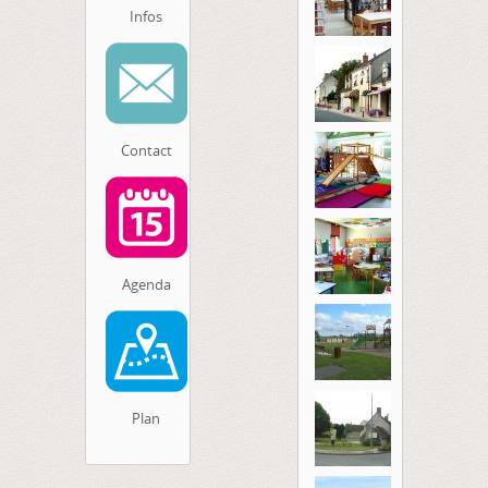
Infos
remplacer la carte grise volée,
perdue ou détériorée.
Toutes les informations sur
http://demarches.interieur.gouv.fr
Contact
Agenda
Plan